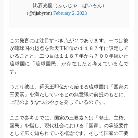
— 比嘉光龍（ふぃじゃ ばいろん）
(@fijabyron)
February 2, 2023
この発言には注目すべき点が２つあります。一つは彼
が琉球国の起点を舜天王即位の１１８７年に設定して
いることと、二つ目は１１８７年から７００年続いた
琉球国に「琉球国民」が存在したと考えている点で
す。
つまり彼は、舜天王即位から始まる琉球国は「国家の
三要素」を満たしているとの無意識の前提のもとに、
上記のようなつぶやきを発しているのです。
ここで参考までに、国家の三要素とは「領土、主権、
国民」を指し、現代社会における「国家」の承認要件
として広く知られている概念です。そして国家の三要