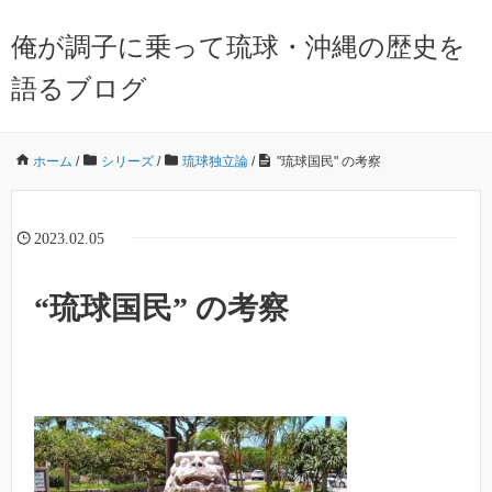
俺が調子に乗って琉球・沖縄の歴史を
語るブログ
ホーム
/
シリーズ
/
琉球独立論
/
"琉球国民" の考察
2023.02.05
“琉球国民” の考察