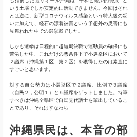
も指摘した通りオール沖縄は “平和と経済的発展” と
いう土壌でしか安定的に活動できません。今回はそれ
とは逆に、新型コロナウィルス感染という特大級の災
いに加えて、軽石の漂着被害という予想外の災害にも
見舞われた中での選挙戦でした。
しかも選挙は日程的に超短期決戦で運動員の確保にも
苦労した中、これだけの悪条件下で小選挙区において
２議席（沖縄第１区、第２区）を獲得したのは素直に
すごいと思います。
対する自公勢力は小選挙区で２議席、比例で３議席
（自民２，公明１）と５議席をゲットしました。特筆
すべきは沖縄全県区で自民党代議士を輩出しているこ
とであり、それはすなわち
沖縄県民は、本音の部