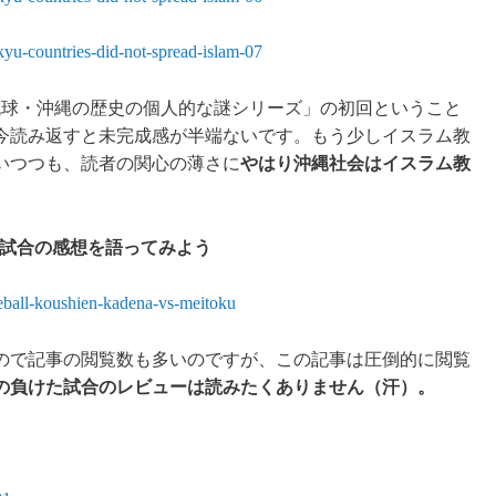
yu-countries-did-not-spread-islam-07
た「琉球・沖縄の歴史の個人的な謎シリーズ」の初回ということ
今読み返すと未完成感が半端ないです。もう少しイスラム教
いつつも、読者の関心の薄さに
やはり
沖縄社会はイスラム教
の試合の感想を語ってみよう
eball-koushien-kadena-vs-meitoku
ので記事の閲覧数も多いのですが、この記事は圧倒的に閲覧
の負けた試合のレビューは読みたくありません（汗）。