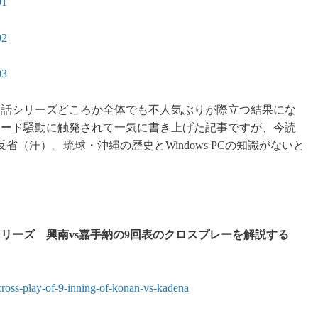
01
02
03
、閑話シリーズどころか全体でも不人気ぶりが際立つ結果にな
ップグレード騒動に触発されて一気に書き上げた記事ですが、今読
（汗）。琉球・沖縄の歴史とWindows PCの知識がないと
。
リーズ 興南vs嘉手納の9回表のクロスプレーを解説する
cross-play-of-9-inning-of-konan-vs-kadena