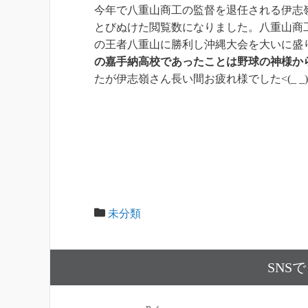
今年で八重山商工の監督を退任される伊志
とびぬけた閲覧数になりました。八重山商
の王者八重山に勝利し沖縄大会を大いに盛
の嘉手納高校であったことは野球の神様か
たが伊志嶺さん長い間お疲れ様でした<(_ _)
未分類
SNS