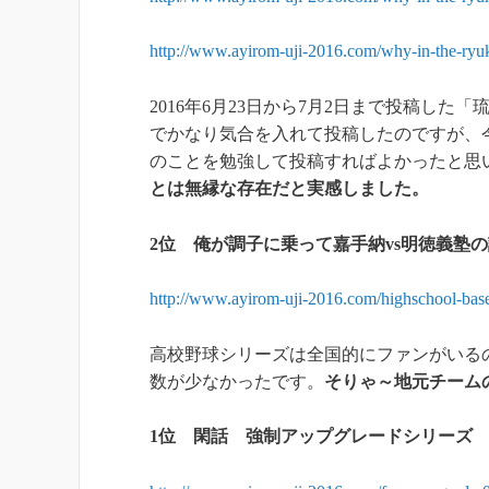
http://www.ayirom-uji-2016.com/why-in-the-ryuk
2016年6月23日から7月2日まで投稿し
でかなり気合を入れて投稿したのですが、
のことを勉強して投稿すればよかったと思
とは無縁な存在だと実感しました。
2位
俺が調子に乗って嘉手納vs明徳義塾
http://www.ayirom-uji-2016.com/highschool-bas
高校野球シリーズは全国的にファンがいる
数が少なかったです。
そりゃ～地元チーム
1位 閑話 強制アップグレードシリーズ