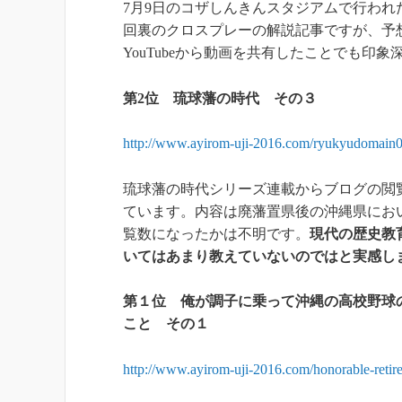
7月9日のコザしんきんスタジアムで行われ
回裏のクロスプレーの解説記事ですが、予
YouTubeから動画を共有したことでも印
第2位
琉球藩の時代 その３
http://www.ayirom-uji-2016.com/ryukyudomain
琉球藩の時代シリーズ連載からブログの閲
ています。内容は廃藩置県後の沖縄県にお
覧数になったかは不明です。
現代の歴史教
いてはあまり教えていないのではと実感し
第１位
俺が調子に乗って沖縄の高校野球
こと その１
http://www.ayirom-uji-2016.com/honorable-retire