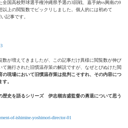
た全国高校野球選手権沖縄県予選の3回戦、嘉手納vs興南の9
想以上の閲覧数でビックリしました。個人的には初めて
象深い記事です。
03
覧数が増えてきましたが、この記事だけ異様に閲覧数が伸び
いて施行された旧慣温存策の解説ですが、なぜとびぬけた閲
育の現場において旧慣温存策は批判こそすれ、その内容につ
ます。
の歴史を語るシリーズ 伊志嶺吉盛監督の勇退について思う
ment-of-ishimine-yoshimori-director-01