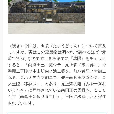
（続き）今回は、玉陵（たまうどぅん）について言及
しますが、実はこの建築物は調べれば調べるほど “矛
盾” だらけなのです。参考までに『球陽』をチェック
すると、「尚圓王已ニ薨シテ、見上森ノ陵ニ葬ル。今
番新ニ玉陵ヲ中山坊内ノ池ニ築ク。前ハ首里ノ大街ニ
臨ミ、東ハ天界寺ヲ側ニス。先王尚圓王ヲ奉シテ、コ
ノ玉陵ニ移葬ス。」とあり、見上森の陵（みやーぎむ
いうたき）に埋葬されている尚円王の霊骨を、１５０
１年（尚眞王即位２５年目）、玉陵に移葬したと記述
されています。